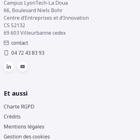
Campus LyonTech-La Doua
66, Boulevard Niels Bohr
Centre d’Entreprises et d’Innovation
CS 52132
69 603 Villeurbanne cedex
contact
04 72 43 83 93
Et aussi
Footer
Charte RGPD
Crédits
Mentions légales
Gestion des cookies