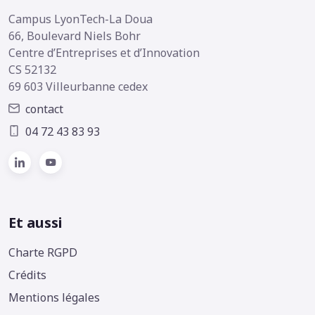
Campus LyonTech-La Doua
66, Boulevard Niels Bohr
Centre d’Entreprises et d’Innovation
CS 52132
69 603 Villeurbanne cedex
contact
04 72 43 83 93
Et aussi
Footer
Charte RGPD
Crédits
Mentions légales